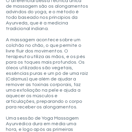
O diferencial dessa técnica única
de massagem são os alongamentos
advindos do yoga, e o método é
todo baseado nos princípios da
Ayurveda, que é a medicina
tradicional indiana.
A massagem acontece sobre um
colchão no chão, o que permite o
livre fluir dos movimentos. O
terapeuta utiliza as mãos, e os pés
para os toques mais profundos. Os
óleos utilizados são vegetais,
essências puras e um pó de uma raiz
(Calamus) que além de ajudar a
remover as toxinas corporais, faz
uma exfoliação na pele e ajuda a
aquecer os músculos e
articulações, preparando o corpo
para receber os alongamentos.
Uma sessão de Yoga Massagem
Ayurvédica dura em média uma
hora, e logo após as primeiras