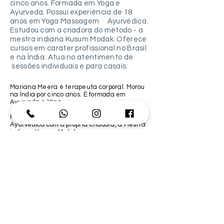
cinco anos. Formada em Yoga e
Ayurveda. Possui experiência de 18
anos em Yoga Massagem Ayurvédica.
Estudou com a criadora do método - a
mestra indiana Kusum Modak. Oferece
cursos em caráter profissional no Brasil
e na Índia. Atua no atentimento de
sessões individuais e para casais.
Mariana Meera é terapeuta corporal. Morou
na Índia por cinco anos. É formada em
Ayurveda e Yoga.
Formada no método de Yoga Massagem
Ayurvédica com a própria criadora, a Mestra
indiana Kusum Modak.
Tem experiência de dezoito anos de atuação
com a técnica e mais de quatorze anos
ensinando na Índia e no Brasil, com
autorização da Mestra Kusum. Auxiliou nos
grupos de formação e mantem contato com a
Mestra até os dias atuais.
O Curso de Formação em Yoga Massagem
Ayurvédica acontecem em quatro finais de
semana e é essencialmente prático. O
objetivo do Curso é habilitar o participante a