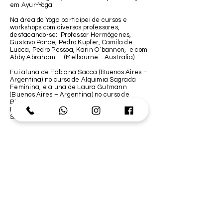
em Ayur-Yoga.
Na área do Yoga participei de cursos e
workshops com diversos professores,
destacando-se: Professor Hermógenes,
Gustavo Ponce, Pedro Kupfer, Camila de
Lucca, Pedro Pessoa, Karin O`bannon, e com
Abby Abraham – (Melbourne - Australia).
Fui aluna de Fabiana Sacca (Buenos Aires –
Argentina) no curso de Alquimia Sagrada
Feminina, e aluna de Laura Gutmann
(Buenos Aires – Argentina) no curso de
Biografia Humana, e aluna de Soraya
Mariane no curso de Condução de Círculos
Sagrados Femininos.
Sou Reikiana nível II, pelo Método Mikao Usui.
E formada no Programa Pathwork de
Transformação Pessoal.
Acredito que todos nós temos um propósito
nesse plano terreno. O meu sem dúvida é
conscientizar e ajudar as mulheres no seu
processo de cura e despertar, através do
meu aprendizado, das minhas formações e
de todos os processos de cura que me
submeti. Além de atuar como professora de
Yoga Hormonal para mulheres, realizo
workshops ensinando as técnicas da