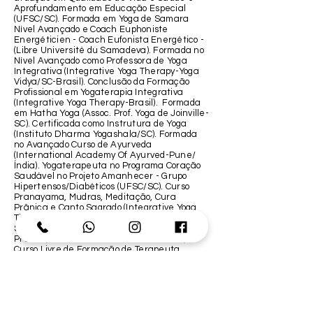
Aprofundamento em Educação Especial
(UFSC/SC). Formada em Yoga de Samara
Nível Avançado e Coach Euphoniste
Energéticien - Coach Eufonista Energético -
(Libre Université du Samadeva). Formada no
Nível Avançado como Professora de Yoga
Integrativa (Integrative Yoga Therapy-Yoga
Vidya/SC-Brasil). Conclusão da Formação
Profissional em Yogaterapia Integrativa
(Integrative Yoga Therapy-Brasil). Formada
em Hatha Yoga (Assoc. Prof. Yoga de Joinville-
SC). Certificada como Instrutura de Yoga
(Instituto Dharma Yogashala/SC). Formada
no Avançado Curso de Ayurveda
(International Academy Of Ayurved-Pune/
Índia). Yogaterapeuta no Programa Coração
Saudável no Projeto Amanhecer - Grupo
Hipertensos/Diabéticos (UFSC/SC). Curso
Pranayama, Mudras, Meditação, Cura
Prânica e Canto Sagrado (Integrative Yoga
Therapy-Yoga Vidya/SC-Brasil). Curso de
Suddha Raja Yoga - iniciada como Lakshmi
Prema (Suddha Dharma Mandalam-MG).
Curso Livre de Formação de Terapeuta
Ayurvédico (Fundação Sri Vájera-Escola de
Yoga Brahma Vidya/SC/MG). Formação em
Massagem Ayurvédica, Estágio de
Massagem, Procedimentos Ayurvédicos e
Panchakarma. (Yoga Integrativa-Yoga Vidya-
Garopaba-SC). Seminário de Ayurveda