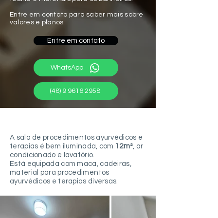
Entre em contato para saber mais sobre
valores e planos.
Entre em contato
WhatsApp
(48) 9 9616 2958
Sala Dhanvantari
A sala de procedimentos ayurvédicos e
terapias é bem iluminada, com
12m²
, ar
condicionado e lavatório.
Está equipada com maca, cadeiras,
material para procedimentos
ayurvédicos e terapias diversas.