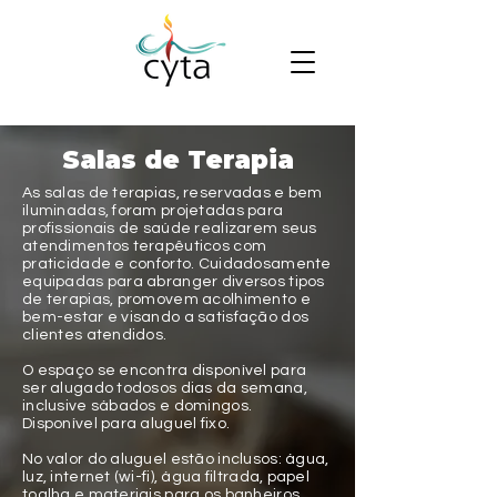
Salas de Terapia
As salas de terapias, reservadas e bem
iluminadas, foram projetadas para
profissionais de saúde realizarem seus
atendimentos terapêuticos com
praticidade e conforto. Cuidadosamente
equipadas para abranger diversos tipos
de terapias, promovem acolhimento e
bem-estar e visando a satisfação dos
clientes atendidos.
O espaço se encontra disponível para
ser alugado todosos dias da semana,
inclusive sábados e domingos.
Disponível para aluguel fixo.
​No valor do aluguel estão inclusos: água,
luz, internet (wi-fi), água filtrada, papel
toalha e materiais para os banheiros.